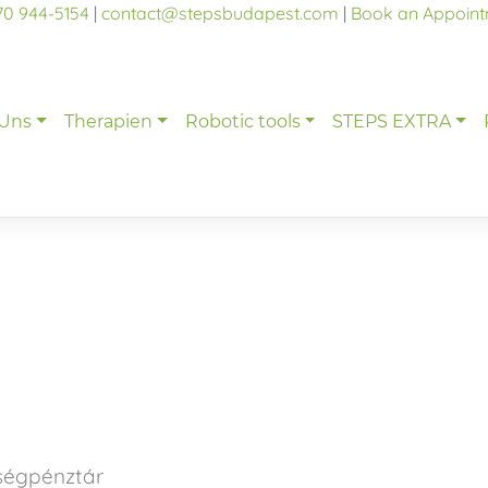
70 944-5154
|
contact@stepsbudapest.com
|
Book an Appoin
 Uns
Therapien
Robotic tools
STEPS EXTRA
ségpénztár