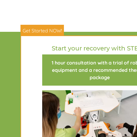
Get Started NOW!
Über Uns
Häufig gest
Start your recovery with ST
1 hour consultation with a trial of ro
equipment and a recommended the
package