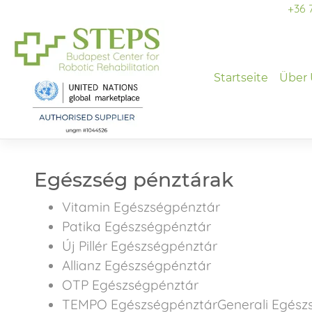
Skip
+36 
to
content
Startseite
Über
Egészség pénztárak
Vitamin Egészségpénztár
Patika Egészségpénztár
Új Pillér Egészségpénztár
Allianz Egészségpénztár
OTP Egészségpénztár
TEMPO EgészségpénztárGenerali Egész