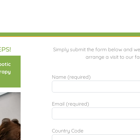
ellte Fragen (FAQ)
Praktische Ratschläge
Datenschut
EPS!
Simply submit the form below and we 
arrange a visit to our fac
botic
Terms
Operating License
Health Insurance Funds
rapy
Name (required)
Proud Partners
Email (required)
We're an Access4you! location!
You can find reliable information about
STEPS Budapest's
hand
Country Code
the Access4you database.
Click here for details:
STEPS Budapest név adatlap