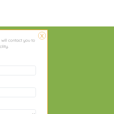
X
z
Karriere
Kontakt
will contact you to
ility.
icap accessibility within