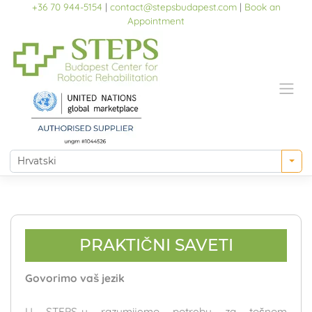
Skip
+36 70 944-5154
|
contact@stepsbudapest.com
|
Book an
to
Appointment
content
PRAKTIČNI SAVETI
Govorimo vaš jezik
U STEPS-u razumijemo potrebu za točnom