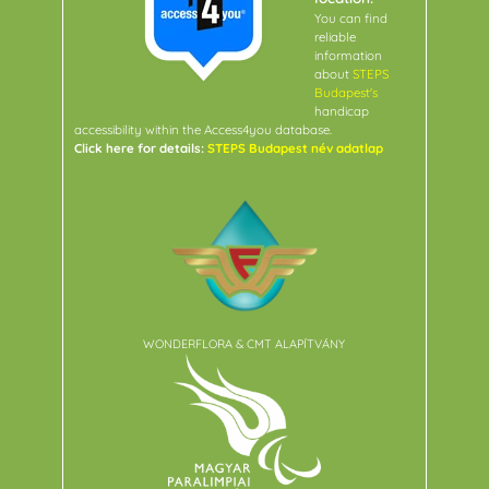
You can find
reliable
information
about
STEPS
Budapest's
handicap
accessibility within the Access4you database.
Click here for details:
STEPS Budapest név adatlap
WONDERFLORA & CMT ALAPÍTVÁNY