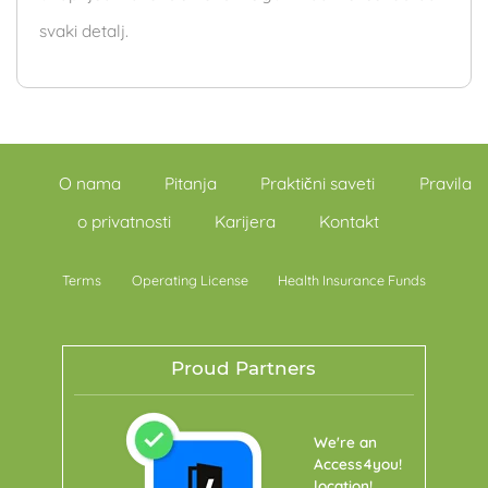
svaki detalj.
O nama
Pitanja
Praktični saveti
Pravila
o privatnosti
Karijera
Kontakt
Terms
Operating License
Health Insurance Funds
Proud Partners
We're an
Access4you!
location!