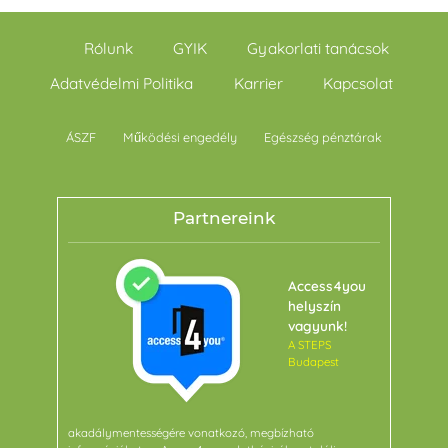
Rólunk
GYIK
Gyakorlati tanácsok
Adatvédelmi Politika
Karrier
Kapcsolat
ÁSZF
Működési engedély
Egészség pénztárak
Partnereink
Access4you
helyszín
vagyunk!
A STEPS
Budapest
akadálymentességére vonatkozó, megbízható