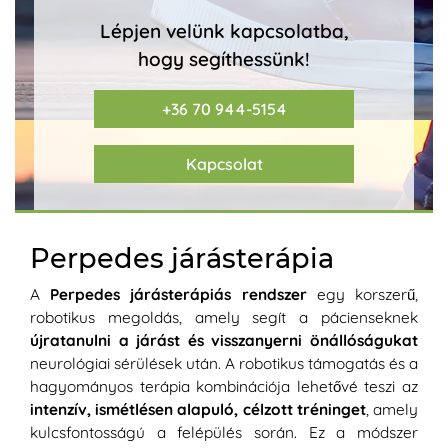
Lépjen velünk kapcsolatba,
hogy segíthessünk!
+36 70 944-5154
Kapcsolat
Perpedes járásterápia
A
Perpedes járásterápiás rendszer
egy korszerű,
robotikus megoldás, amely segít a pácienseknek
újratanulni a járást és visszanyerni önállóságukat
neurológiai sérülések után. A robotikus támogatás és a
hagyományos terápia kombinációja lehetővé teszi az
intenzív, ismétlésen alapuló, célzott tréninget
, amely
kulcsfontosságú a felépülés során. Ez a módszer