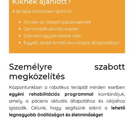
Kiknek ajánlott?
A terápia különösen ajánlott.
Stroke-on átesett pácienseknek
Gerincvelő-sérülés esetén
Szerzett agysérülések után
Egyéb, járást érintő neurológiai állapotokban
Személyre szabott
megközelítés
Központunkban a robotikus terápiát minden esetben
egyéni rehabilitációs programmal
kombináljuk,
amely a páciens aktuális állapotához és céljaihoz
igazodik. Célunk, hogy segítsünk elérni a
lehető
legnagyobb önállóságot és életminőséget