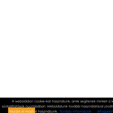
A weboldalon cookie-kat használunk, amik segítenek minket a l
szolgáltatások nyújtásában. Weboldalunk további használatával jóvá
kat használjunk.
További információk
elfogado
Kezdje el most!