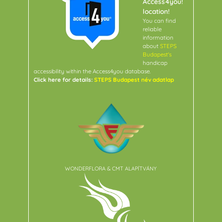
Access4you!
location!
You can find
reliable
information
about
STEPS
Budapest's
handicap
accessibility within the Access4you database.
Click here for details:
STEPS Budapest név adatlap
WONDERFLORA & CMT ALAPÍTVÁNY