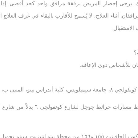
عك. يرجى إحضار المريض برفقة مرافق واحد كحد أقصى. إذا 
قان. أثناء العلاج، لا يُسمح للأقارب بالبقاء في غرف العلاج ال
الاستقبال.
؟
ان للأشخاص ذوي الإعاقة.
رع كوتفولجي ٦ بدلاً من شارع كوتفولجي ٨. إليك رابط الخريطة:
لمسار حاليًا بسبب أعمال التجديد.