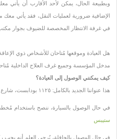
وبطبيعة الحال، يمكن لأحد الأقارب أن يأتي م
الإضافية ضرورية لعمليات النقل، فقد يأتي معك مراف
في غرفة الانتظار المخصصة للضيوف بجوار مكتب 
هل العيادة وموقعها مُتاحان للأشخاص ذوي الإعاقة
مدخل المؤسسة وجميع غرف العلاج الداخلية مُتاح
كيف يمكنني الوصول إلى العيادة؟
هذا عنواننا الجديد بالكامل: ١١٢٥ بودابست، شارع كوتفولجي ٨، جامعة سيميلويس، كلية أندراس بيتو، المبنى ب، الطابق الأرضي.
في حال الوصول بالسيارة، ننصح باستخدام مُخطط مسارات خرائط جوجل لشا
ستيبس
في حال الوصول بالحافلة، يُرجى العلم أنه يجب ركوب الحافلتين ١٥٥ و١٥٦ من محطة بيتو إنتيزيت. سيتم تحويل هذا ا