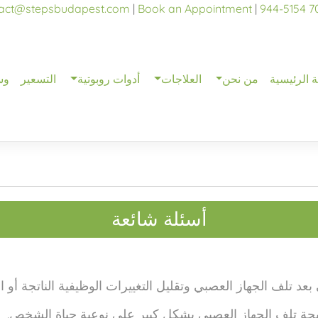
act@stepsbudapest.com
|
Book an Appointment
|
 الرئيسية
من نحن
العلاجات
أدوات روبوتية
التسعير
وس
أسئلة شائعة
عد تلف الجهاز العصبي وتقليل التغييرات الوظيفية الناتجة أو ا
تيجة تلف الجهاز العصبي بشكل كبير على نوعية حياة الشخص.