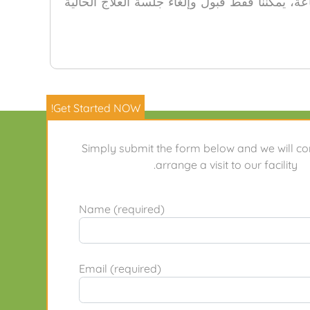
إلغاء، يرجى الإشارة إلى طلبك قبل 48 ساعة على الأقل من بدء العلاج. في حالة الإلغاء خلال 24 ساعة، يمكننا فقط قبول وإلغاء جلسة العلاج الحالية
Get Started NOW!
فريق
اتصل بنا
Simply submit the form below and we will co
arrange a visit to our facility.
Name (required)
Email (required)