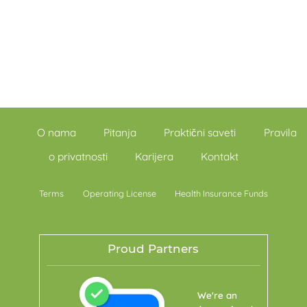
O nama
Pitanja
Praktični saveti
Pravila
o privatnosti
Karijera
Kontakt
Terms
Operating License
Health Insurance Funds
Proud Partners
We're an