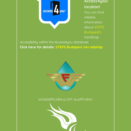
Access4you!
location!
You can find
reliable
information
about
STEPS
Budapest's
handicap
accessibility within the Access4you database.
Click here for details:
STEPS Budapest név adatlap
WONDERFLORA & CMT ALAPÍTVÁNY