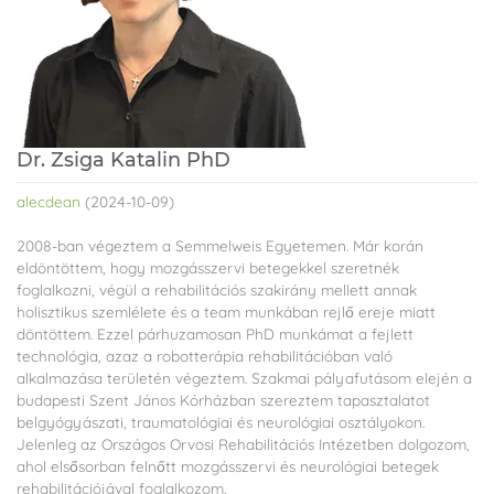
Dr. Zsiga Katalin PhD
alecdean
(2024-10-09)
2008-ban végeztem a Semmelweis Egyetemen. Már korán
eldöntöttem, hogy mozgásszervi betegekkel szeretnék
foglalkozni, végül a rehabilitációs szakirány mellett annak
holisztikus szemlélete és a team munkában rejlő ereje miatt
döntöttem. Ezzel párhuzamosan PhD munkámat a fejlett
technológia, azaz a robotterápia rehabilitációban való
alkalmazása területén végeztem. Szakmai pályafutásom elején a
budapesti Szent János Kórházban szereztem tapasztalatot
belgyógyászati, traumatológiai és neurológiai osztályokon.
Jelenleg az Országos Orvosi Rehabilitációs Intézetben dolgozom,
ahol elsősorban felnőtt mozgásszervi és neurológiai betegek
rehabilitációjával foglalkozom.