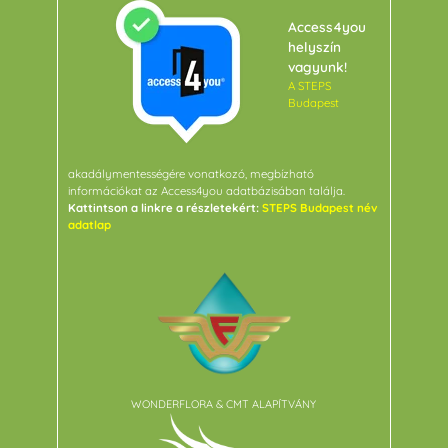
Access4you
helyszín
vagyunk!
A STEPS
Budapest
akadálymentességére vonatkozó, megbízható
információkat az Access4you adatbázisában találja.
Kattintson a linkre a részletekért:
STEPS Budapest név
adatlap
WONDERFLORA & CMT ALAPÍTVÁNY