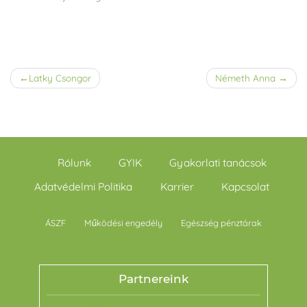
Bejegyzés
Latky Csongor
Németh Anna
navigáció
Rólunk
GYIK
Gyakorlati tanácsok
Adatvédelmi Politika
Karrier
Kapcsolat
ÁSZF
Működési engedély
Egészség pénztárak
Partnereink