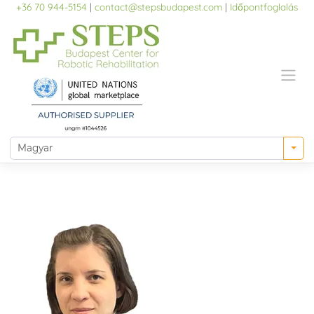
Skip
+36 70 944-5154
|
contact@stepsbudapest.com
|
Időpontfoglalás
to
content