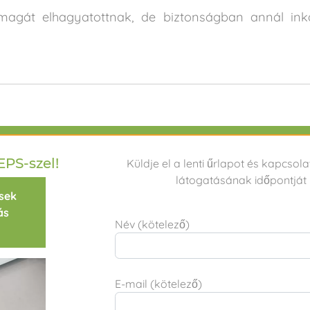
gát elhagyatottnak, de biztonságban annál inká
IK
Gyakorlati tanácsok
Adatvédelmi Politika
Karrie
EPS-szel!
Küldje el a lenti űrlapot és kapcsol
látogatásának időpontját i
sek
ÁSZF
Működési engedély
Egészség pénztárak
ás
Név (kötelező)
Partnereink
E-mail (kötelező)