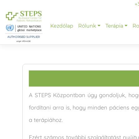
Skip
+
to
content
Kezdőlap
Rólunk
Terápia
Ro
A STEPS Központban úgy gondoljuk, hogy 
fordítani arra is, hogy minden páciens eg
a terápiához.
Ezért számos további szolgáltatást nyújtun