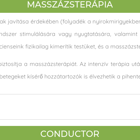
MASSZÁZSTERÁPIA
ak javítása érdekében (folyadék a nyirokmirigyekbe
endszer stimulálására vagy nyugtatására, valamint
ienseink fizikailag kimerítik testüket, és a masszázste
tosítja a masszázsterápiát. Az intenzív terápia ut
 betegeket kísérő hozzátartozók is élvezhetik a pihe
CONDUCTOR