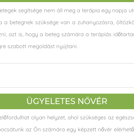
tegek segítsége nem áll meg a terápia egy napja utá
. Ha a betegnek szüksége van a zuhanyozásra, öltözk
 azt is, hogy a beteg számára a terápiás időtartamo
re szabott megoldást nyújtani.
ÜGYELETES NŐVÉR
előfordulhat olyan helyzet, ahol szükséges az egész
 bocsátunk az Ön számára egy képzett nővér elérhetős