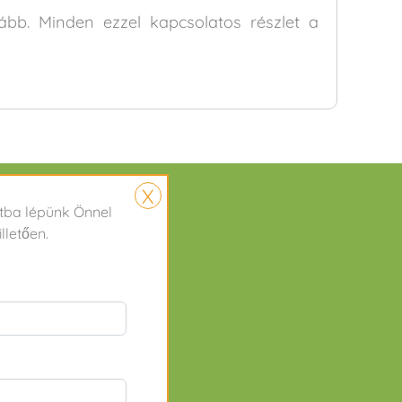
bb. Minden ezzel kapcsolatos részlet a
X
r
Kapcsolat
atba lépünk Önnel
lletően.