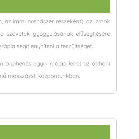
n, az immunrendszer részeként), az izmok
 a szövetek gyógyulásának elősegítésére
rápia segít enyhíteni a feszültséget.
án a pihenés egyik módja lehet az otthoni
ntető masszázst Központunkban.