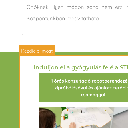
Önöknek. Ilyen módon soha nem érzi ma
Központunkban megvitatható.
Kezdje el most!
Rólunk
GY
Induljon el a gyógyulás felé a ST
1 órás konzultáció robotberendezé
kipróbálásával és ajánlott terápi
csomaggal