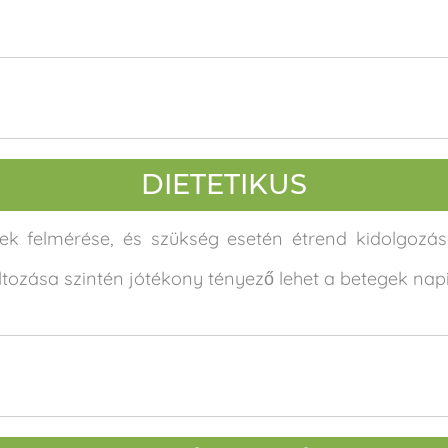
DIETETIKUS
inek felmérése, és szükség esetén étrend kidolgozá
ozása szintén jótékony tényező lehet a betegek napi 