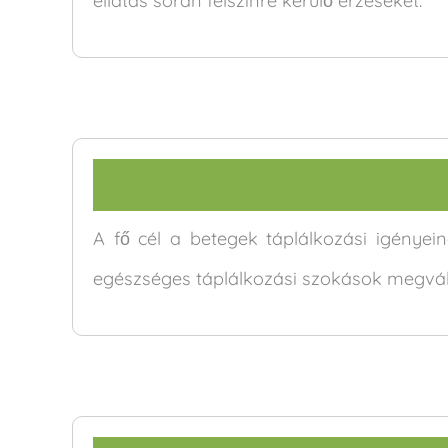
ellátás során felszínre kerülő érzéseket.
A fő cél a betegek táplálkozási igénye
egészséges táplálkozási szokások megvált