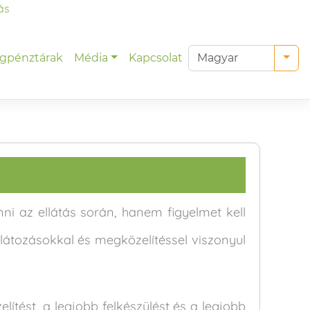
ás
gpénztárak
Média
Kapcsolat
i az ellátás során, hanem figyelmet kell
rlátozásokkal és megközelítéssel viszonyul
ítést, a legjobb felkészülést és a legjobb