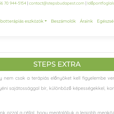
36 70 944-5154
|
contact@stepsbudapest.com
|
Időpontfoglal
botterápiás eszközök
Beszámolók
Áraink
Egészsé
STEPS EXTRA
nem csak a terápiás előnyöket kell figyelembe venn
yéni sajátossággal bír, különböző képességekkel, ko
k azzal a céllal, hogy megtaláljuk a legjobb megközel