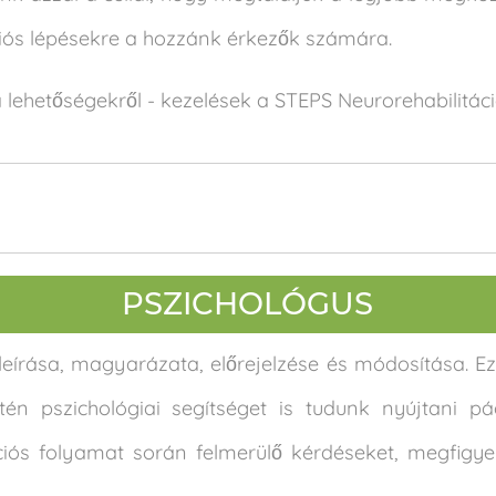
iós lépésekre a hozzánk érkezők számára.
 lehetőségekről - kezelések a STEPS Neurorehabilitá
PSZICHOLÓGUS
 leírása, magyarázata, előrejelzése és módosítása. Ez
tén pszichológiai segítséget is tudunk nyújtani 
ációs folyamat során felmerülő kérdéseket, megfigyel