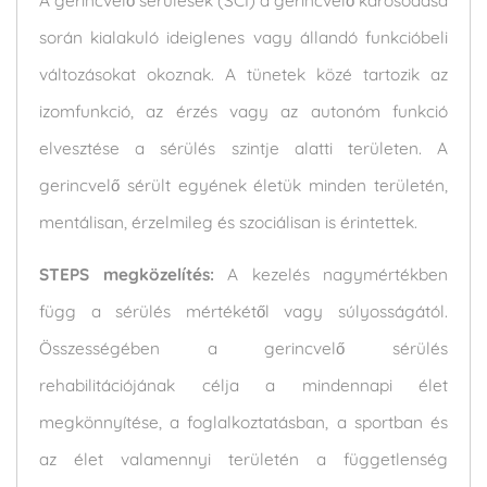
A gerincvelő sérülések (SCI) a gerincvelő károsodása
során kialakuló ideiglenes vagy állandó funkcióbeli
változásokat okoznak. A tünetek közé tartozik az
izomfunkció, az érzés vagy az autonóm funkció
elvesztése a sérülés szintje alatti területen. A
gerincvelő sérült egyének életük minden területén,
mentálisan, érzelmileg és szociálisan is érintettek.
STEPS megközelítés:
A kezelés nagymértékben
függ a sérülés mértékétől vagy súlyosságától.
Összességében a gerincvelő sérülés
rehabilitációjának célja a mindennapi élet
megkönnyítése, a foglalkoztatásban, a sportban és
az élet valamennyi területén a függetlenség