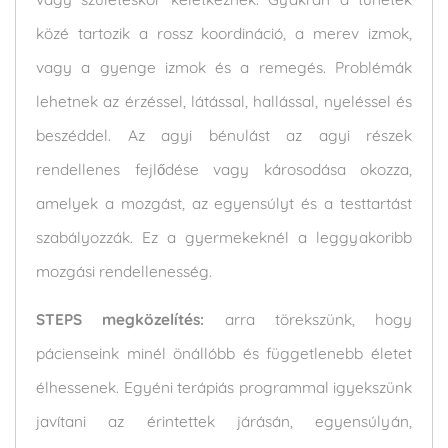
közé tartozik a rossz koordináció, a merev izmok,
vagy a gyenge izmok és a remegés. Problémák
lehetnek az érzéssel, látással, hallással, nyeléssel és
beszéddel. Az agyi bénulást az agyi részek
rendellenes fejlődése vagy károsodása okozza,
amelyek a mozgást, az egyensúlyt és a testtartást
szabályozzák. Ez a gyermekeknél a leggyakoribb
mozgási rendellenesség.
STEPS megközelítés:
arra törekszünk, hogy
pácienseink minél önállóbb és függetlenebb életet
élhessenek. Egyéni terápiás programmal igyekszünk
javítani az érintettek járásán, egyensúlyán,