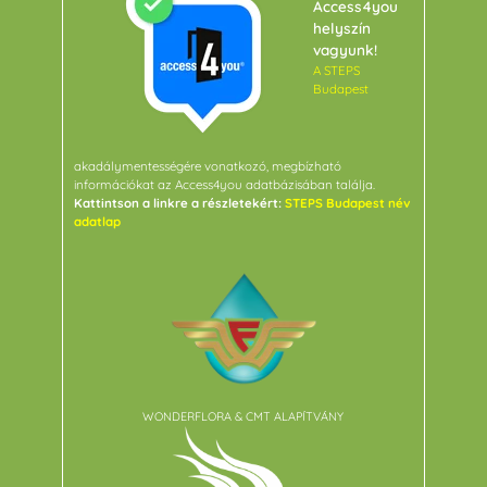
Access4you
helyszín
vagyunk!
A STEPS
Budapest
akadálymentességére vonatkozó, megbízható
információkat az Access4you adatbázisában találja.
Kattintson a linkre a részletekért:
STEPS Budapest név
adatlap
WONDERFLORA & CMT ALAPÍTVÁNY