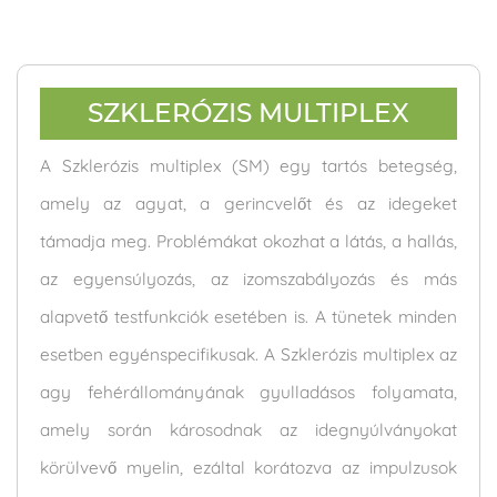
SZKLERÓZIS MULTIPLEX
A Szklerózis multiplex (SM) egy tartós betegség,
amely az agyat, a gerincvelőt és az idegeket
támadja meg. Problémákat okozhat a látás, a hallás,
az egyensúlyozás, az izomszabályozás és más
alapvető testfunkciók esetében is. A tünetek minden
esetben egyénspecifikusak. A Szklerózis multiplex az
agy fehérállományának gyulladásos folyamata,
amely során károsodnak az idegnyúlványokat
körülvevő myelin, ezáltal korátozva az impulzusok