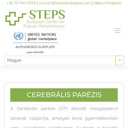
Skip
+36 70 944-5154
|
contact@stepsbudapest.com
|
Időpontfoglalás
to
content
CEREBRÁLIS PARÉZIS
A Cerebrális parézis (CP) állandó mozgásszervi
zavarok csoportja, amelyek korai gyermekkorban
vagy születéskor keletkeznek. Gyakran a tünetek