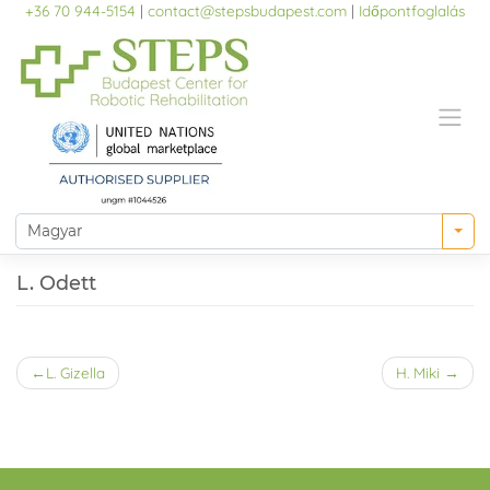
Skip
+36 70 944-5154
|
contact@stepsbudapest.com
|
Időpontfoglalás
to
content
L. Odett
Bejegyzés
L. Gizella
H. Miki
navigáció