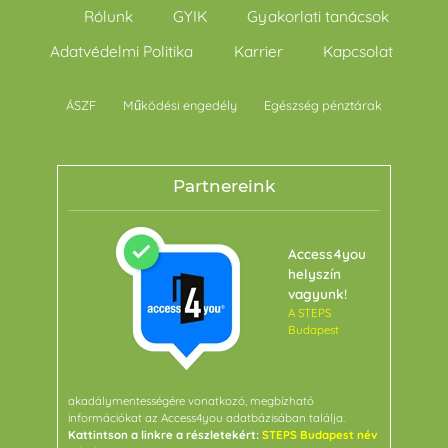
Rólunk
GYIK
Gyakorlati tanácsok
Adatvédelmi Politika
Karrier
Kapcsolat
ÁSZF
Működési engedély
Egészség pénztárak
Partnereink
Access4you
helyszín
vagyunk!
A STEPS
Budapest
akadálymentességére vonatkozó, megbízható
információkat az Access4you adatbázisában találja.
Kattintson a linkre a részletekért:
STEPS Budapest név